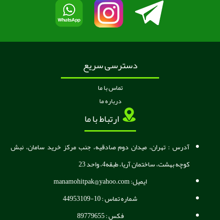
دسترسی سریع
تماس با ما
درباره ما
ارتباط با ما
آدرس : تهران، میدان دوم صادقیه، جنب مرکز خرید سامان، نبش
کوچه بهشت، ساختمان آریا، طبقه4، واحد 23
ایمیل: manamohitpak@yahoo.com
شماره تماس : 10-44953109
فکس : 89779655