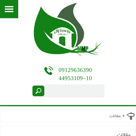
09129636390
44953109-10
مقالات
مقالات